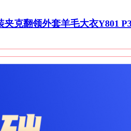
夹克翻领外套羊毛大衣Y801 P31