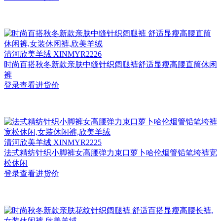
清河
欣美羊绒 XINMYR2226
时尚百搭秋冬新款亲肤中缝针织阔腿裤舒适显瘦高腰直筒休闲
裤
登录查看进货价
清河
欣美羊绒 XINMYR2225
法式精纺针织小脚裤女高腰弹力束口萝卜哈伦烟管铅笔垮裤宽
松休闲
登录查看进货价