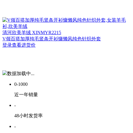
清河
欣美羊绒 XINMYR2215
V领百搭加厚纯毛竖条开衫慵懒风纯色针织外套
登录查看进货价
数据加载中...
0-1000
近一年销量
-
48小时发货率
-