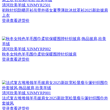
清河
欣美羊绒 XINMYR2501
初秋针织防晒开衫吊带外搭女夏季薄款冰丝罩衫2025新款披肩
上衣
登录查看进货价
清河
欣美羊绒 XINMYRP002
秋冬女纯色羊毛围巾柔软保暖围脖针织披肩
登录查看进货价
清河
欣美羊绒 XINMYRP001
法式复古堆堆领羊毛披肩女2025新款宽松显瘦斗篷针织围巾外
套披风
登录查看进货价