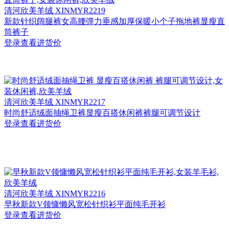
清河
欣美羊绒 XINMYR2219
新款针织阔腿裤女高腰弹力垂感加厚保暖小个子拖地裤显瘦直
筒裤子
登录查看进货价
清河
欣美羊绒 XINMYR2217
时尚舒适绒面抽绳卫裤显瘦百搭休闲裤裤腿可调节设计
登录查看进货价
清河
欣美羊绒 XINMYR2216
早秋新款V领慵懒风宽松针织衫平面纯毛开衫
登录查看进货价