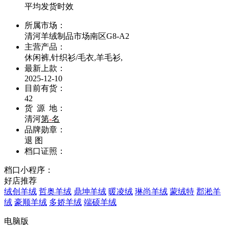
平均发货时效
所属市场：
清河羊绒制品市场南区G8-A2
主营产品：
休闲裤,针织衫/毛衣,羊毛衫,
最新上款：
2025-12-10
目前有货：
42
货 源 地：
清河
第
-
名
品牌勋章：
退
图
档口证照：
档口小程序：
好店推荐
绒创羊绒
哲奥羊绒
鼎坤羊绒
暖凌绒
琳尚羊绒
蒙绒特
郡淞羊
绒
豪顺羊绒
多娇羊绒
端硕羊绒
电脑版