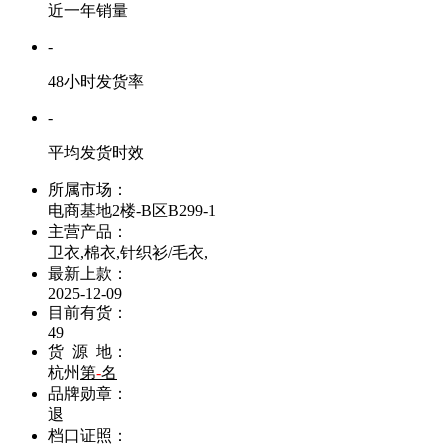
近一年销量
-
48小时发货率
-
平均发货时效
所属市场：
电商基地2楼-B区B299-1
主营产品：
卫衣,棉衣,针织衫/毛衣,
最新上款：
2025-12-09
目前有货：
49
货 源 地：
杭州
第
-
名
品牌勋章：
退
档口证照：