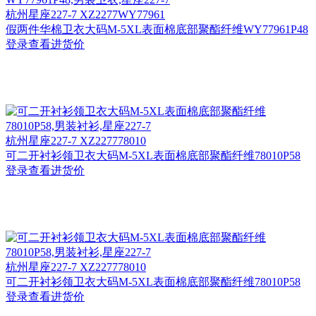
杭州
星座227-7 XZ2277WY77961
假两件华棉卫衣大码M-5XL表面棉底部聚酯纤维WY77961P48
登录查看进货价
杭州
星座227-7 XZ227778010
可二开衬衫领卫衣大码M-5XL表面棉底部聚酯纤维78010P58
登录查看进货价
杭州
星座227-7 XZ227778010
可二开衬衫领卫衣大码M-5XL表面棉底部聚酯纤维78010P58
登录查看进货价