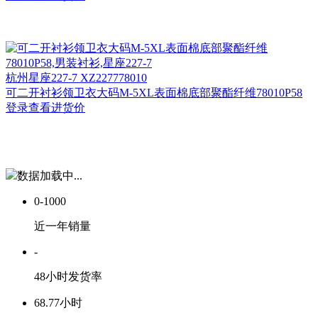
杭州
星座227-7 XZ227778010
可二开衬衫领卫衣大码M-5XL表面棉底部聚酯纤维78010P58
登录查看进货价
数据加载中...
0-1000
近一年销量
-
48小时发货率
68.77小时