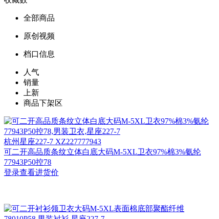
全部商品
原创视频
档口信息
人气
销量
上新
商品下架区
杭州
星座227-7 XZ227777943
可二开高品质条纹立体白底大码M-5XL卫衣97%棉3%氨纶
77943P50控78
登录查看进货价