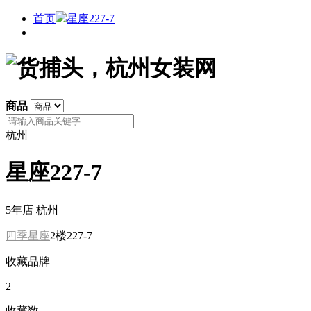
首页
星座227-7
商品
杭州
星座227-7
5年店
杭州
四季星座
2楼227-7
收藏品牌
2
收藏数