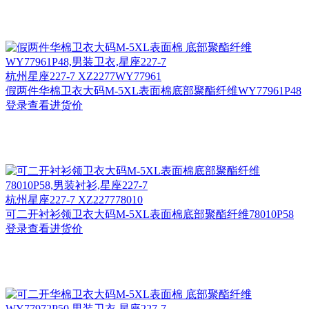
杭州
星座227-7 XZ2277WY77961
假两件华棉卫衣大码M-5XL表面棉底部聚酯纤维WY77961P48
登录查看进货价
杭州
星座227-7 XZ227778010
可二开衬衫领卫衣大码M-5XL表面棉底部聚酯纤维78010P58
登录查看进货价