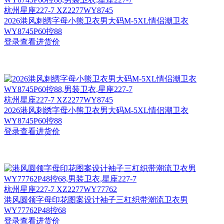
杭州
星座227-7 XZ2277WY8745
2026港风刺绣字母小熊卫衣男大码M-5XL情侣潮卫衣
WY8745P60控88
登录查看进货价
杭州
星座227-7 XZ2277WY8745
2026港风刺绣字母小熊卫衣男大码M-5XL情侣潮卫衣
WY8745P60控88
登录查看进货价
杭州
星座227-7 XZ2277WY77762
港风圆领字母印花图案设计袖子三杠织带潮流卫衣男
WY77762P48控68
登录查看进货价