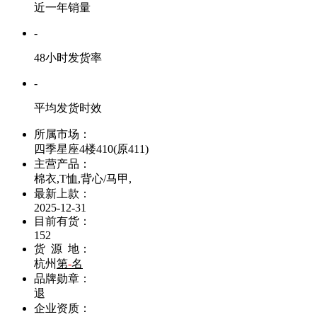
近一年销量
-
48小时发货率
-
平均发货时效
所属市场：
四季星座4楼410(原411)
主营产品：
棉衣,T恤,背心/马甲,
最新上款：
2025-12-31
目前有货：
152
货 源 地：
杭州
第
-
名
品牌勋章：
退
企业资质：