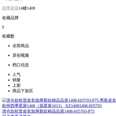
四季星座
14楼1408
收藏品牌
0
收藏数
全部商品
原创视频
档口信息
人气
销量
上新
商品下架区
杭州
四季星座1408（原星座1613） XZ14081408-HJ5703
清仓款杭货皮衣加厚新款精品品质1408-HJ5703-P75