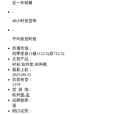
近一年销量
-
48小时发货率
-
平均发货时效
所属市场：
四季星座11楼1112-5(原712-5)
主营产品：
衬衫,短外套,休闲裤,
最新上款：
2025-09-15
目前有货：
1379
货 源 地：
杭州
第
-
名
品牌勋章：
退
档口证照：