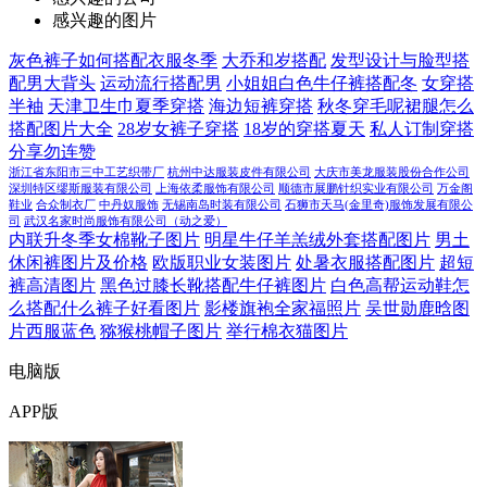
感兴趣的图片
灰色裤子如何搭配衣服冬季
大乔和岁搭配
发型设计与脸型搭
配男大背头
运动流行搭配男
小姐姐白色牛仔裤搭配冬
女穿搭
半袖
天津卫生巾夏季穿搭
海边短裤穿搭
秋冬穿毛呢裙腿怎么
搭配图片大全
28岁女裤子穿搭
18岁的穿搭夏天
私人订制穿搭
分享勿连赞
浙江省东阳市三中工艺织带厂
杭州中达服装皮件有限公司
大庆市美龙服装股份合作公司
深圳特区缪斯服装有限公司
上海依柔服饰有限公司
顺德市展鹏针织实业有限公司
万金阁
鞋业
合众制衣厂
中丹奴服饰
无锡南岛时装有限公司
石狮市天马(金里奇)服饰发展有限公
司
武汉名家时尚服饰有限公司（动之爱）
内联升冬季女棉靴子图片
明星牛仔羊羔绒外套搭配图片
男土
休闲裤图片及价格
欧版职业女装图片
处暑衣服搭配图片
超短
裤高清图片
黑色过膝长靴搭配牛仔裤图片
白色高帮运动鞋怎
么搭配什么裤子好看图片
影楼旗袍全家福照片
吴世勋鹿晗图
片西服蓝色
猕猴桃帽子图片
举行棉衣猫图片
电脑版
APP版