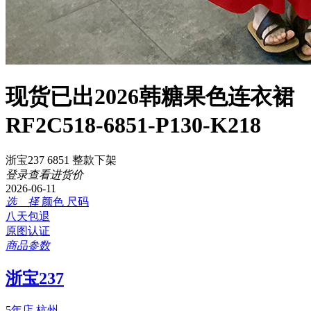
现货已出2026韩糖果色连衣裙
RF2C518-6851-P130-K218
浙宝237 6851 整款下架
登录查看进货价
2026-06-11
选 择
颜色
尺码
八天包退
原图认证
商品参数
浙宝237
5年店
杭州