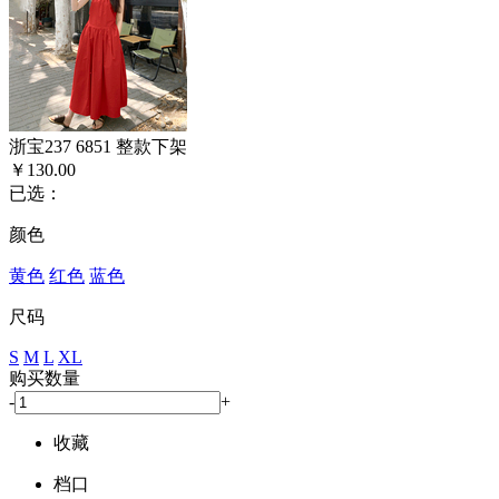
浙宝237 6851 整款下架
￥130.00
已选：
颜色
黄色
红色
蓝色
尺码
S
M
L
XL
购买数量
-
+
收藏
档口