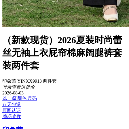
（新款现货）2026夏装时尚蕾
丝无袖上衣屁帘棉麻阔腿裤套
装两件套
印象茜 YINXX9913 两件套
登录查看进货价
2026-08-03
选 择
颜色
尺码
八天包退
原图认证
商品参数