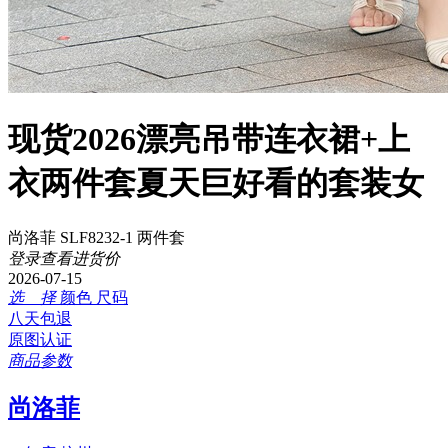
现货2026漂亮吊带连衣裙+上
衣两件套夏天巨好看的套装女
尚洛菲 SLF8232-1 两件套
登录查看进货价
2026-07-15
选 择
颜色
尺码
八天包退
原图认证
商品参数
尚洛菲