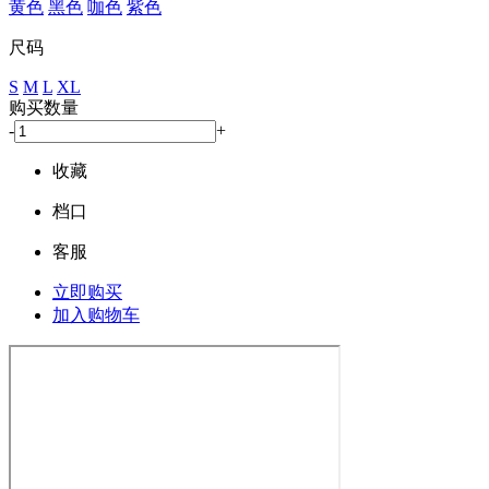
黄色
黑色
咖色
紫色
尺码
S
M
L
XL
购买数量
-
+
收藏
档口
客服
立即购买
加入购物车