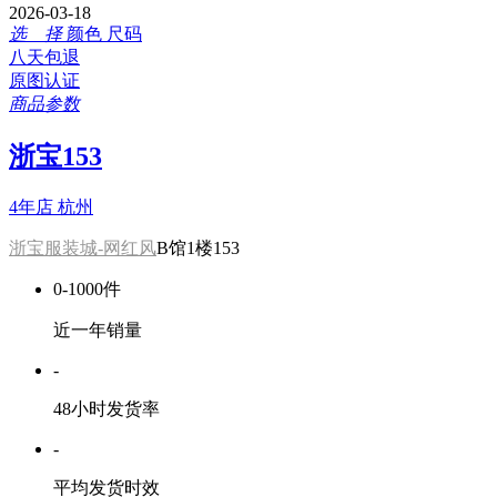
2026-03-18
选 择
颜色
尺码
八天包退
原图认证
商品参数
浙宝153
4年店
杭州
浙宝服装城-网红风
B馆1楼153
0-1000件
近一年销量
-
48小时发货率
-
平均发货时效