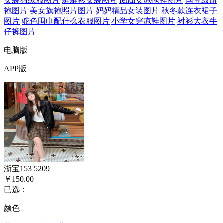
女装羽绒服图片
蝙蝠衫女装图片
fendi女凉拖鞋图片
国宝级旗
袍图片
美女旗袍照片图片
妈妈精品女装图片
秋冬款连衣裙子
图片
驼色围巾配什么衣服图片
小学女穿凉鞋图片
衬衫大衣牛
仔裤图片
电脑版
APP版
浙宝153 5209
￥150.00
已选：
颜色