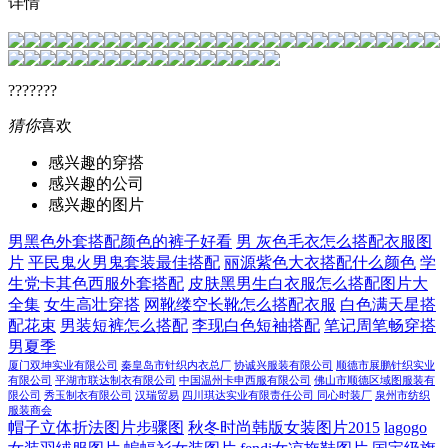
详情
???????
猜你
喜欢
感兴趣的穿搭
感兴趣的公司
感兴趣的图片
男黑色外套搭配颜色的裤子好看
男 灰色毛衣怎么搭配衣服图
片
平民鬼火男鬼套装最佳搭配
丽源紫色大衣搭配什么颜色
学
生党卡其色西服外套搭配
皮肤黑男生白衣服怎么搭配图片大
全集
女生高壮穿搭
网靴缕空长靴怎么搭配衣服
白色满天星搭
配花束
男装短裤怎么搭配
李现白色短袖搭配
笔记周笔畅穿搭
男夏季
厦门双坤实业有限公司
秦皇岛市针织内衣总厂
协诚兴服装有限公司
顺德市展鹏针织实业
有限公司
平湖市联达制衣有限公司
中国温州卡申西服有限公司
佛山市顺德区域图服装有
限公司
秀玉制衣有限公司
汉瑞贸易
四川琪达实业有限责任公司
同心时装厂
泉州市纺织
服装商会
帽子立体折法图片步骤图
秋冬时尚韩版女装图片2015
lagogo