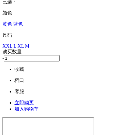
已选：
颜色
黄色
蓝色
尺码
XXL
L
XL
M
购买数量
-
+
收藏
档口
客服
立即购买
加入购物车