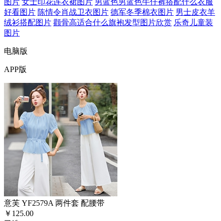
图片
女士印花连衣裙图片
男蓝色男蓝色牛仔裤搭配什么衣服
好看图片
陈情令肖战卫衣图片
德军冬季棉衣图片
男士皮衣羊
绒衫搭配图片
颧骨高适合什么旗袍发型图片欣赏
乐奇儿童装
图片
电脑版
APP版
意芙 YF2579A 两件套 配腰带
￥125.00