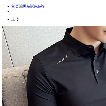
首页
男装
Polo衫
上传