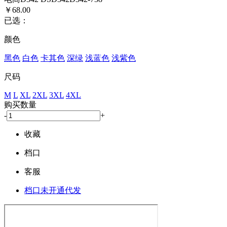
￥68.00
已选：
颜色
黑色
白色
卡其色
深绿
浅蓝色
浅紫色
尺码
M
L
XL
2XL
3XL
4XL
购买数量
-
+
收藏
档口
客服
档口未开通代发