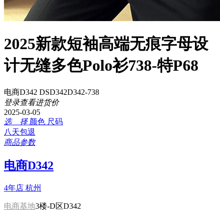
2025新款短袖高端无痕字母设
计无缝多色Polo衫738-特P68
电商D342 DSD342D342-738
登录查看进货价
2025-03-05
选 择
颜色
尺码
八天包退
商品参数
电商D342
4年店
杭州
电商基地
3楼-D区D342