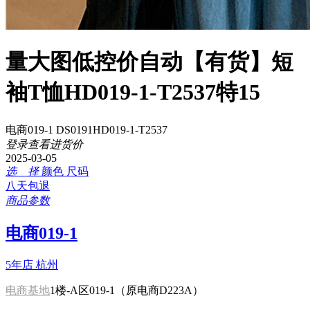
量大图低控价自动【有货】短
袖T恤HD019-1-T2537特15
电商019-1 DS0191HD019-1-T2537
登录查看进货价
2025-03-05
选 择
颜色
尺码
八天包退
商品参数
电商019-1
5年店
杭州
电商基地
1楼-A区019-1（原电商D223A）