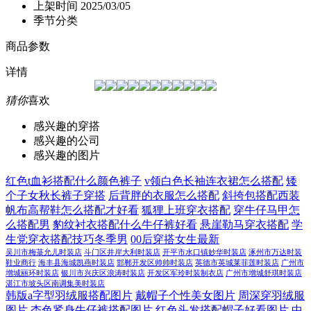
上架时间
2025/03/05
季节分类
商品参数
详情
猜你
喜欢
感兴趣的穿搭
感兴趣的公司
感兴趣的图片
红色t血衫搭配什么颜色裤子
v领白色长袖连衣裙怎么搭配
矮
个子女秋长裤子穿搭
后背胖的衣服怎么搭配
斜挎包搭配西装
帆布高帮鞋怎么搭配才好看
狐狸上班穿衣搭配
穿牛仔马甲怎
么搭配男
豹纹衬衣搭配什么牛仔裤好看
悬崖勒马穿衣搭配
学
生党穿衣搭配技巧冬季男
00后穿搭女生最新
吴川市梅菉允儿时装店
斗门区井岸大利时装店
开平市水口镇妙华时装店
涿州市万达时装
鞋业商行
海丰县海城凯燕时装店
邯郸开发区帅帅时装店
英德市英城莱菲莲时装店
广州市
增城丽环时装店
银川市兴庆区浪涛时装店
开发区军玲时装制衣店
广州市增城舒琪时装店
湛江市坡头区南调集美时装店
韩版a字型羽绒服搭配图片
戴帽子个性美女图片
周深穿羽绒服
图片
杏色紧身牛仔裤搭配图片
红色头发搭配帽子好看图片
中