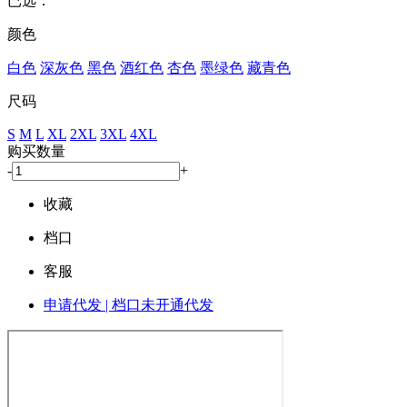
已选：
颜色
白色
深灰色
黑色
酒红色
杏色
墨绿色
藏青色
尺码
S
M
L
XL
2XL
3XL
4XL
购买数量
-
+
收藏
档口
客服
申请代发 | 档口未开通代发