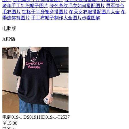
老年手工针织帽子图片
绿色条纹毛衣如何搭配图片
男军绿色
毛衣图片
红格子半身裙穿搭图片
冬天女衣服搭配图片大全
冬
季连体裤图片
手工布帽子制作大全图片步骤图解
电脑版
APP版
电商019-1 DS0191HD019-1-T2537
￥15.00