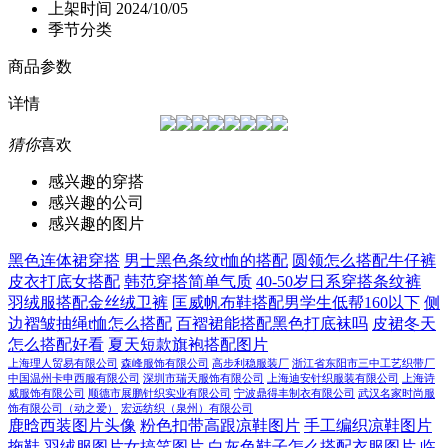
上架时间
2024/10/05
季节分类
商品参数
详情
猜你
喜欢
感兴趣的穿搭
感兴趣的公司
感兴趣的图片
黑色连体裙穿搭
男士黑色条纹t恤的搭配
圆领怎么搭配牛仔裤
皮衣打底女搭配
韩范穿搭简单气质
40-50岁日系穿搭条纹裤
羽绒服搭配金丝绒卫裤
匡威帆布鞋搭配男学生低帮160以下
侧
边褶皱抽绳t恤怎么搭配
百褶裙能搭配黑色打底袜吗
皮裙冬天
怎么搭配好看
夏天短款旗袍搭配图片
上海理人贸易有限公司
森峰服饰有限公司
高步利稳服装厂
浙江省东阳市三中工艺织带厂
中国温州卡申西服有限公司
深圳市瑞天服饰有限公司
上海迪安针织服装有限公司
上海诗
威服饰有限公司
顺德市展鹏针织实业有限公司
宁波鼎得丰制衣有限公司
武汉名家时尚服
饰有限公司（动之爱）
宏远纺织（泉州）有限公司
鹿晗西装图片头像
粉色扣带高跟凉鞋图片
手工编织凉鞋图片
拖鞋
羽绒服图片女搞笑图片
白灰色鞋子怎么搭配衣服图片
临