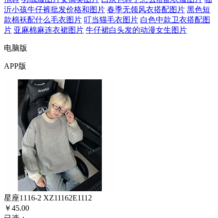
沂小孩牛仔裤批发价格和图片
春季无领风衣搭配图片
黑色短
款棉袄配什么毛衣图片
叮当猫毛衣图片
白色中款卫衣搭配图
片
亚麻棉麻连衣裙图片
牛仔裙白头发的动漫女生图片
电脑版
APP版
星座1116-2 XZ11162E1112
￥45.00