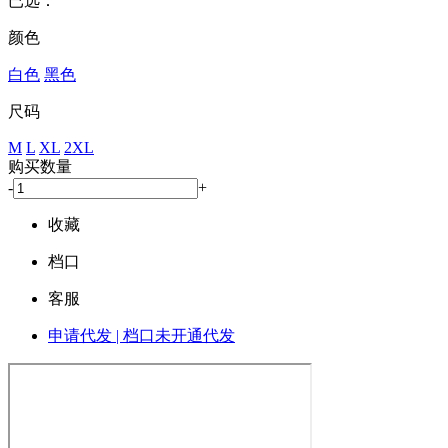
已选：
颜色
白色
黑色
尺码
M
L
XL
2XL
购买数量
-
+
收藏
档口
客服
申请代发 | 档口未开通代发