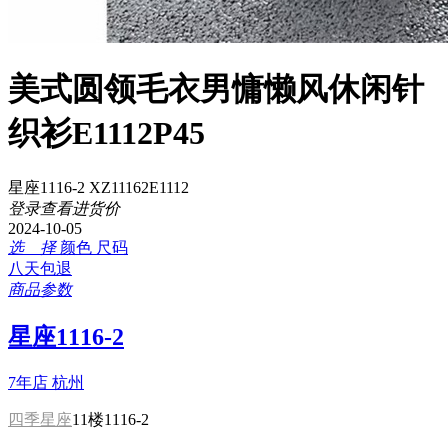
美式圆领毛衣男慵懒风休闲针
织衫E1112P45
星座1116-2 XZ11162E1112
登录查看进货价
2024-10-05
选 择
颜色
尺码
八天包退
商品参数
星座1116-2
7年店
杭州
四季星座
11楼1116-2