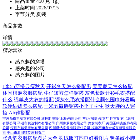
商品重量
450 克（g）
上架时间
2026/07/15
季节分类
夏装
商品参数
详情
猜你
喜欢
感兴趣的穿搭
感兴趣的公司
感兴趣的图片
1米55穿搭显瘦秋天
开衫冬天怎么搭配男
宝宝夏天怎么搭配
休闲棉麻衣服搭配
牛仔短裤怎样穿搭
灰色长款开衫毛衣搭配
什么
绵羊皮大衣的搭配
深灰色毛衣搭配什么颜色围巾好看吗
软硬纱裙怎么搭配
一米五微胖穿搭小个子学生
秋天胖的人穿
搭
Air鞋搭配
宁波鼎得丰制衣有限公司
浦拉斯服饰(上海)有限公司
亨达(深圳)制衣厂
同富制衣（深圳）
有限公司
平湖市联达制衣有限公司
广州佛罗伦有限公司
兴发制衣厂
美国圣约克服饰有限
公司
深圳市瑞天服饰有限公司
四川琪达实业有限责任公司
福建石狮市金威宝服装有限公
司
中山市浪网镇益通制衣厂
张含韵衣服搭配图片大全
羽绒服打围巾好看图片
竖条纹小脚