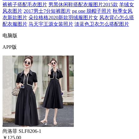
裤裤子搭配毛衣图片
男黑休闲鞋搭配衣服图片2015款
羊绒女
风衣图片
2017男士7分短裤图片
pg one 脱帽子照片
秋季女风
衣新款图片
朵拉格格2020新款羽绒服图片女
风衣背心怎么搭
配衣服图片
马天宇王源女装照片
淡蓝色卫衣怎么搭配图片
电脑版
APP版
尚洛菲 SLF8206-1
￥125.00