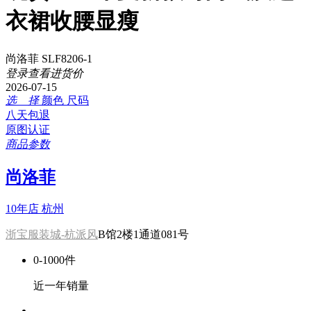
衣裙收腰显瘦
尚洛菲 SLF8206-1
登录查看进货价
2026-07-15
选 择
颜色
尺码
八天包退
原图认证
商品参数
尚洛菲
10年店
杭州
浙宝服装城-杭派风
B馆2楼1通道081号
0-1000件
近一年销量
-