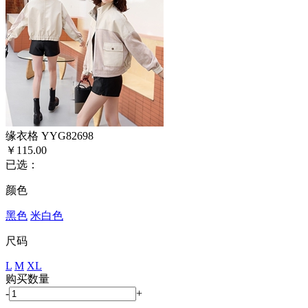
缘衣格 YYG82698
￥115.00
已选：
颜色
黑色
米白色
尺码
L
M
XL
购买数量
-
+