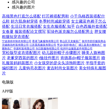
感兴趣的公司
感兴趣的图片
高领黑色打底怎么搭配
灯芯裤搭配男鞋
小千鸟格西装搭配什
么鞋
斜方肌身材穿搭
冬季时尚减龄穿搭
女士藏蓝色裤子怎么
搭配
生活日常衣服搭配
女生衣服搭配 知乎
白色西服外套搭配
女春夏
服装搭配论文撰写
军绿色派克服怎么搭配男士
胖女腰
粗腿短穿衣搭配
宁波鼎得丰制衣有限公司
香港飞象服饰有限公司
青山区天龙服装厂
泉州市纺织服装商会
无锡南岛时装有限公司
江苏晨风服装有限公司
亨达(深圳)制衣厂
浦江县美尔雅制衣厂
创
雅制衣厂
华裳时装有限公司
兴日新服饰有限公司
杭州中达服装皮件有限公司
宽松版型皮衣搭配图片
幼儿园折帽子步骤图片
睡美人旗袍图
片
老爹穿西装的图片
t恤挂件图片
肯德基diy帽子服装图片
婚
礼服装妈妈装图片
小女孩穿的是尖头凉拖鞋图片
半指手套的
编织图片
儿童钩毛衣图片
麦吉时尚女装图片
美女特殊礼服图
片
电脑版
APP版