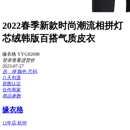
2022春季新款时尚潮流相拼灯
芯绒韩版百搭气质皮衣
缘衣格 YYG82698
登录查看进货价
2023-07-27
选 择
颜色
尺码
八天包退
原图认证
合作商家
商品参数
缘衣格
12年店
杭州