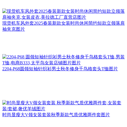
现货机车风外套2025春装新款女装时尚休闲简约短款立领落肩
袖夹克图片
2204-P68圆领短袖针织衫男士秋冬修身千鸟格套头T恤图片
时尚显瘦大V领女装套装秋季新款气质优雅两件套图片