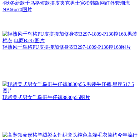
4秋冬新款千鸟格短款拼皮夹克男士宽松韩版网红外套潮流
NB66p70图片
轻熟风千鸟格PU皮拼接加修身衣B297-1809-P130控168图片
现货美式男女千鸟哥牛仔裤8830p55图片