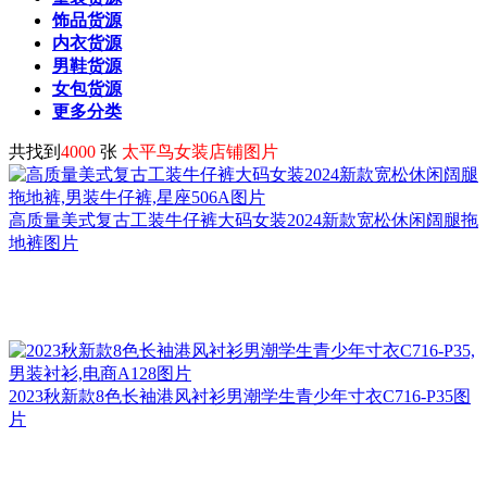
饰品货源
内衣货源
男鞋货源
女包货源
更多分类
共找到
4000
张
太平鸟女装店铺图片
高质量美式复古工装牛仔裤大码女装2024新款宽松休闲阔腿拖
地裤图片
2023秋新款8色长袖港风衬衫男潮学生青少年寸衣C716-P35图
片