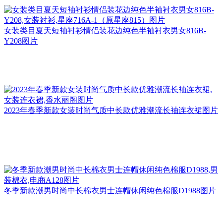
女装类目夏天短袖衬衫情侣装花边纯色半袖衬衣男女816B-
Y208图片
2023年春季新款女装时尚气质中长款优雅潮流长袖连衣裙图片
冬季新款潮男时尚中长棉衣男士连帽休闲纯色棉服D1988图片