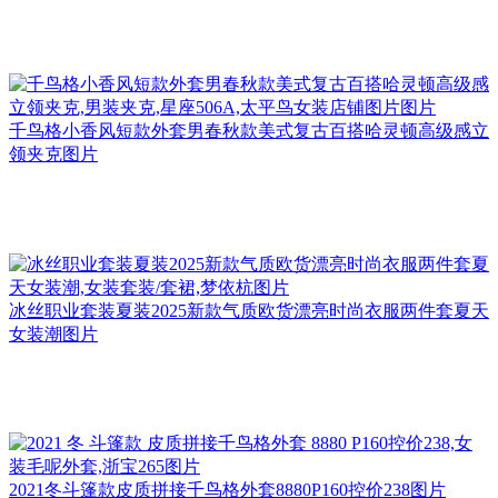
千鸟格小香风短款外套男春秋款美式复古百搭哈灵顿高级感立
领夹克图片
冰丝职业套装夏装2025新款气质欧货漂亮时尚衣服两件套夏天
女装潮图片
2021冬斗篷款皮质拼接千鸟格外套8880P160控价238图片