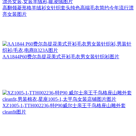
高翻领菱形格羊绒衫女针织套头纯色高端毛衣简约今年流行漂
亮女装图片
AA1844P60费尔岛提花美式开衫毛衣男女装针织衫图片
XZ1005-1-TTH002236-特P90威尔士亲王千鸟格座山雕外套
cleanfit图片