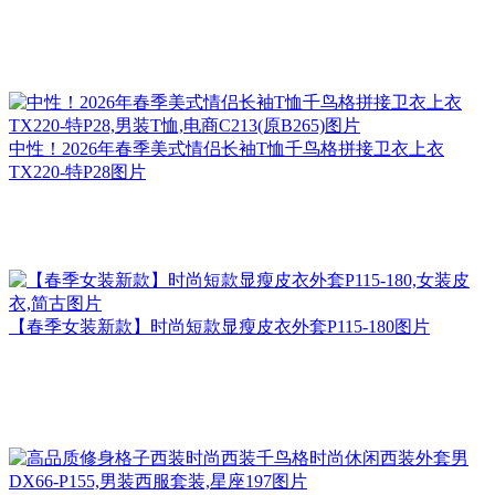
中性！2026年春季美式情侣长袖T恤千鸟格拼接卫衣上衣
TX220-特P28图片
【春季女装新款】时尚短款显瘦皮衣外套P115-180图片