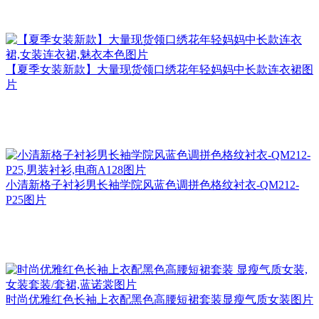
【夏季女装新款】大量现货领口绣花年轻妈妈中长款连衣裙图
片
小清新格子衬衫男长袖学院风蓝色调拼色格纹衬衣-QM212-
P25图片
时尚优雅红色长袖上衣配黑色高腰短裙套装显瘦气质女装图片