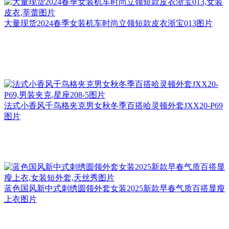
大量现货2024春季女装机车时尚立领短款皮衣浙宝013图片
法式小香风千鸟格夹克男女秋冬季百搭哈灵顿外套JXX20-P69
图片
蓝色国风新中式刺绣圆领外套女装2025新款早春气质百搭显瘦
上衣图片