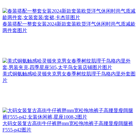
春装搭配一整套女装2024新款套装欧货洋气休闲时尚气质减龄
两件套图片
美式铜氨触感哈灵顿夹克男女春季树纹肌理千鸟格内里外套图
片
大码女装复古高街牛仔裤胖mm宽松拖地裤子高腰显瘦阔腿裤
F555-p42图片