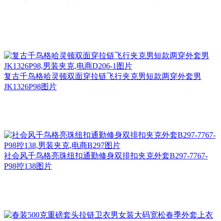
复古千鸟格哈灵顿双面穿拉链飞行夹克男短款两穿外套男
JK1326P98图片
社会风千鸟格亮珠纽扣通勤修身双排扣夹克外套B297-7767-
P98控138图片