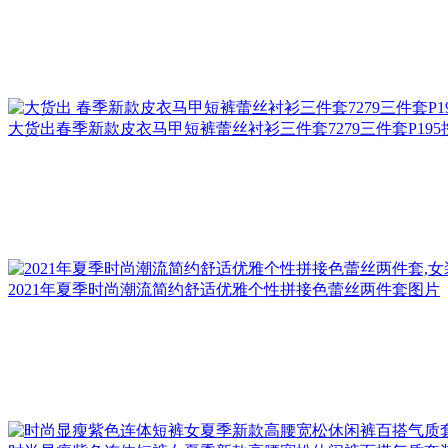
大货出春季新款皮衣马甲短裤蕾丝衬衫三件套7279三件套P195控
2021年夏季时尚潮流简约舒适优雅个性拼接色蕾丝两件套图片