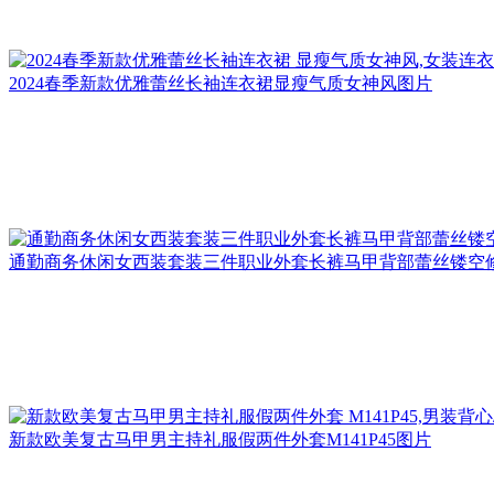
2024春季新款优雅蕾丝长袖连衣裙显瘦气质女神风图片
通勤商务休闲女西装套装三件职业外套长裤马甲背部蕾丝镂空
新款欧美复古马甲男主持礼服假两件外套M141P45图片