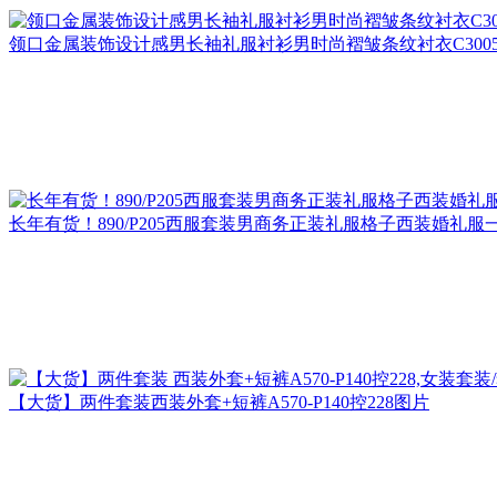
领口金属装饰设计感男长袖礼服衬衫男时尚褶皱条纹衬衣C3005-
长年有货！890/P205西服套装男商务正装礼服格子西装婚礼服
【大货】两件套装西装外套+短裤A570-P140控228图片