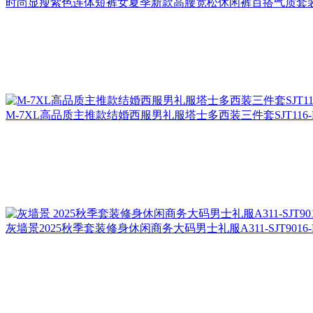
时尚显瘦紫色连体短裤女夏季新款高腰宽松休闲裤百搭气质套
M-7XL高品质主推款结婚西服男礼服塔士多西装三件套SJT116-
灰墙景2025秋季套装修身休闲商务大码男士礼服A311-SJT9016-