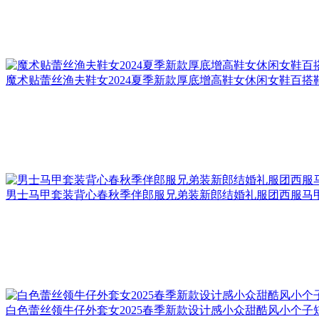
魔术贴蕾丝渔夫鞋女2024夏季新款厚底增高鞋女休闲女鞋百搭
男士马甲套装背心春秋季伴郎服兄弟装新郎结婚礼服团西服马
白色蕾丝领牛仔外套女2025春季新款设计感小众甜酷风小个子