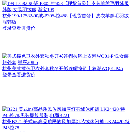
杭州
199-17582-90绒-P305-控458【现货首發】皮衣羊羔毛羽绒
服韩版
登录查看进货价
杭州
美式撞色卫衣外套秋冬开衫连帽拉链上衣潮WQ01-P45
登录查看进货价
杭州
B221 美式ins高品质民族风加厚灯芯绒休闲裤 LK24420-特
P45控78