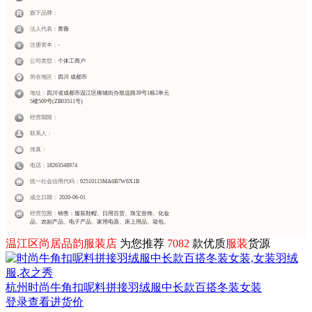
旗下品牌：
法人代表：
黄薇
注册资本：
-
公司类型：
个体工商户
所在地区：
四川 成都市
地址：
四川省成都市温江区柳城街办致远路39号1栋2单元
5楼509号(ZB03511号)
经营期限：
联系人：
传真：
电话：
18263548974
统一社会信用代码：
92510115MA6B7W6X1B
成立日期：
2020-06-01
经营范围：
销售：服装鞋帽、日用百货、珠宝首饰、化妆
品、农副产品、电子产品、家用电器、床上用品、箱包。
温江区尚居品韵服装店
为您推荐
7082
款优质
服装
货源
杭州
时尚牛角扣呢料拼接羽绒服中长款百搭冬装女装
登录查看进货价