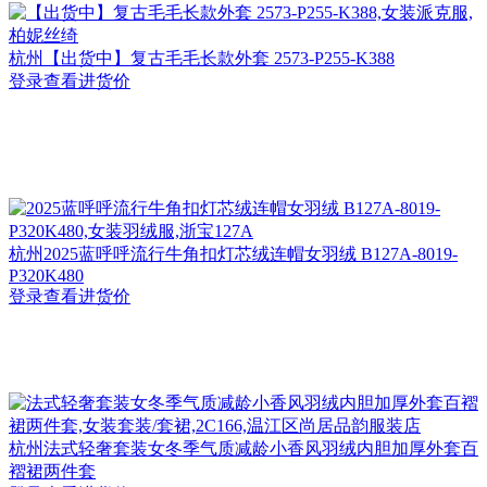
杭州
【出货中】复古毛毛长款外套 2573-P255-K388
登录查看进货价
杭州
2025蓝呼呼流行牛角扣灯芯绒连帽女羽绒 B127A-8019-
P320K480
登录查看进货价
杭州
法式轻奢套装女冬季气质减龄小香风羽绒内胆加厚外套百
褶裙两件套