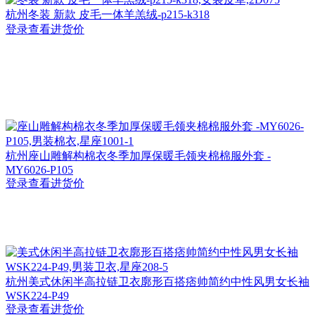
杭州
冬装 新款 皮毛一体羊羔绒-p215-k318
登录查看进货价
杭州
座山雕解构棉衣冬季加厚保暖毛领夹棉棉服外套 -
MY6026-P105
登录查看进货价
杭州
美式休闲半高拉链卫衣廓形百搭痞帅简约中性风男女长袖
WSK224-P49
登录查看进货价