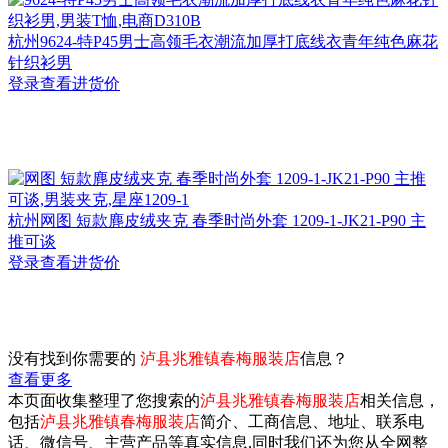
杭州
9624-特P45男士高领毛衣潮流加厚打底线衣青年纯色麻花
针织衫男
登录查看进货价
杭州
网图 短款麂皮绒夹克 春季时尚外套 1209-1-JK21-P90 主
推可谈
登录查看进货价
没有找到你需要的
泸县兆雅镇春梅服装店
信息？
查看更多
本页面收集整理了您搜索的
泸县兆雅镇春梅服装店
相关信息，
包括
泸县兆雅镇春梅服装店
简介、工商信息、地址、联系电
话、微信号、主营产品等真实信息,同时我们还为您从全网整