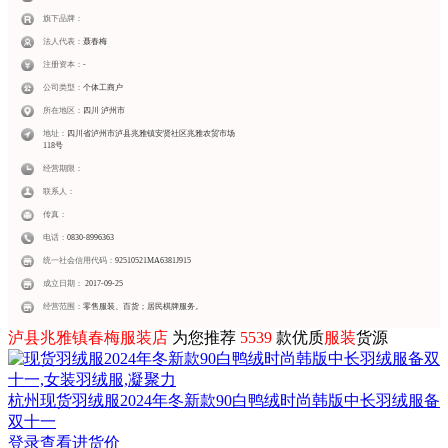
旗下品牌：
法人代表：
聂春梅
注册资本：
-
公司类型：
个体工商户
所在地区：
四川 泸州市
地址：
四川省泸州市泸县兆雅镇安贤社区兆雅农贸市场
118号
经营期限：
联系人：
传真：
电话：
0830-8996363
统一社会信用代码：
92510521MA6381J915
成立日期：
2017-09-25
经营范围：
零售服装、百货；居民棋牌服务。
泸县兆雅镇春梅服装店
为您推荐
5539
款优质
服装
货源
杭州
现货羽绒服2024年冬新款90白鸭绒时尚韩版中长羽绒服备
双十一
登录查看进货价