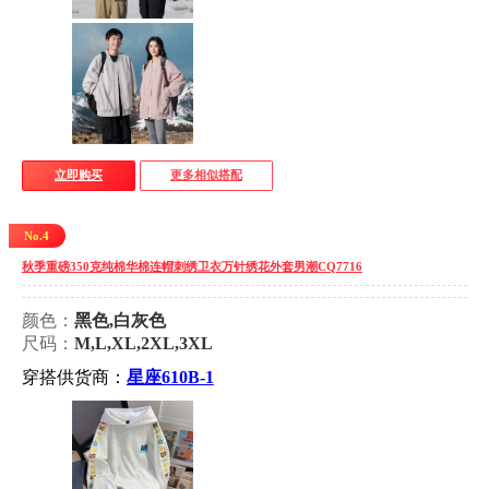
立即购买
更多相似搭配
No.4
秋季重磅350克纯棉华棉连帽刺绣卫衣万针绣花外套男潮CQ7716
颜色：
黑色,白灰色
尺码：
M,L,XL,2XL,3XL
穿搭供货商：
星座610B-1