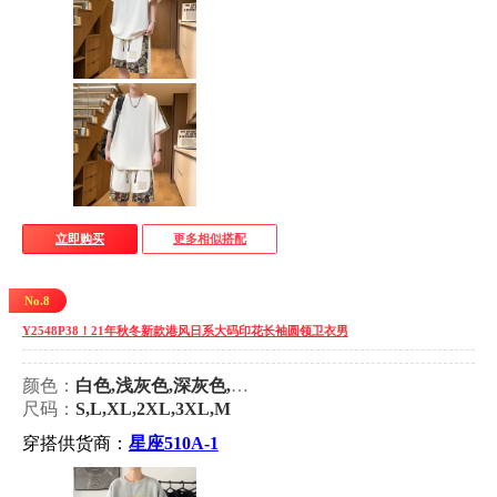
立即购买
更多相似搭配
No.8
Y2548P38！21年秋冬新款港风日系大码印花长袖圆领卫衣男
颜色：
白色,浅灰色,深灰色,黑色,粉红色,黄色,绿色,紫色,雾霾蓝,湖绿
尺码：
S,L,XL,2XL,3XL,M
穿搭供货商：
星座510A-1