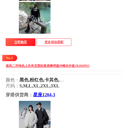
立即购买
更多相似搭配
No.3
港风二开纯色上衣夹克宽松落肩棒球服冲锋衣外套JK860P65
颜色：
黑色,粉红色,卡其色,墨绿色
尺码：
S,M,L,XL,2XL,3XL
穿搭供货商：
星座1204-3