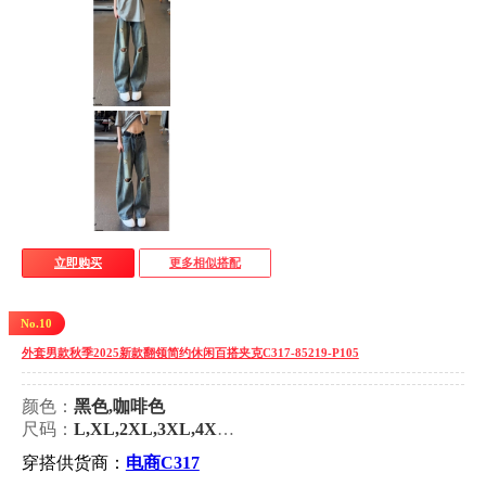
立即购买
更多相似搭配
No.10
外套男款秋季2025新款翻领简约休闲百搭夹克C317-85219-P105
颜色：
黑色,咖啡色
尺码：
L,XL,2XL,3XL,4XL,5XL
穿搭供货商：
电商C317