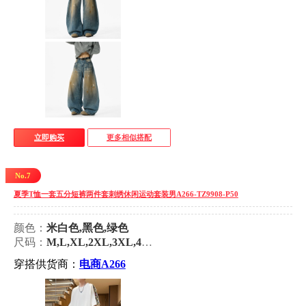
立即购买
更多相似搭配
No.7
夏季T恤一套五分短裤两件套刺绣休闲运动套装男A266-TZ9908-P50
颜色：
米白色,黑色,绿色
尺码：
M,L,XL,2XL,3XL,4XL,5XL
穿搭供货商：
电商A266