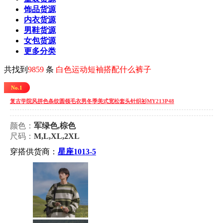
饰品货源
内衣货源
男鞋货源
女包货源
更多分类
共找到
9859
条
白色运动短袖搭配什么裤子
No.1
复古学院风拼色条纹圆领毛衣男冬季美式宽松套头针织衫MY213P48
颜色：
军绿色,棕色
尺码：
M,L,XL,2XL
穿搭供货商：
星座1013-5