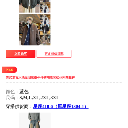
立即购买
更多相似搭配
No.6
美式复古水洗做旧泼墨牛仔裤潮流宽松休闲阔腿裤
颜色：
蓝色
尺码：
S,M,L,XL,2XL,3XL
穿搭供货商：
星座410-6（原星座1304-1）