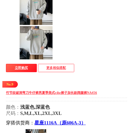
立即购买
更多相似搭配
No.9
竹节纹破洞弯刀牛仔裤男夏季美式vibe裤子加长款阔腿裤NA456
颜色：
浅蓝色,深蓝色
尺码：
S,M,L,XL,2XL,3XL
穿搭供货商：
星座1116A（原606A-3）