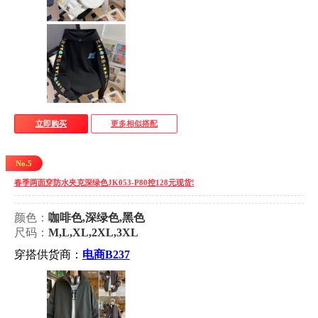
立即购买
更多相似搭配
No.5
春季两面穿防水夹克深绿色JK053-P80控128元现货!
颜色：
咖啡色,深绿色,黑色
尺码：
M,L,XL,2XL,3XL
穿搭供货商：
电商B237