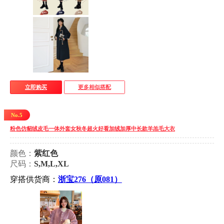
立即购买
更多相似搭配
No.5
粉色仿貂绒皮毛一体外套女秋冬超火好看加绒加厚中长款羊羔毛大衣
颜色：
紫红色
尺码：
S,M,L,XL
穿搭供货商：
浙宝276（原081）