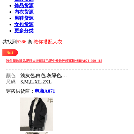
饰品货源
内衣货源
男鞋货源
女包货源
更多分类
共找到
5366
条
教你搭配大衣
No.1
秋冬新款港风呢料大衣韩版毛呢中长款连帽宽松外套A071-090-115
颜色：
浅灰色,白色,灰绿色,蓝色,黑色
尺码：
S,M,L,XL,2XL
穿搭供货商：
电商A071