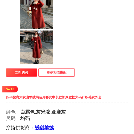
立即购买
更多相似搭配
No.10
四平披肩大衣山羊绒纯色开衫女中长款加厚宽松大码针织毛衣外套
颜色：
白霜色,灰米驼,亚麻灰
尺码：
均码
穿搭供货商：
绒创羊绒