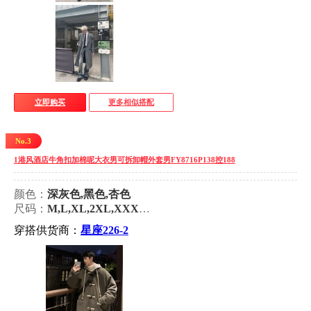
立即购买
更多相似搭配
No.3
1港风酒店牛角扣加棉呢大衣男可拆卸帽外套男FY8716P138控188
颜色：
深灰色,黑色,杏色
尺码：
M,L,XL,2XL,XXXL,XXXXL,XXXXXL
穿搭供货商：
星座226-2