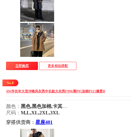
立即购买
更多相似搭配
No.8
4W件长年大货冲锋风衣男中长款大衣男F996薄P95加棉P115爆景D
颜色：
黑色,黑色加棉,卡其色,卡其加棉
尺码：
M,L,XL,2XL,3XL
穿搭供货商：
星座401