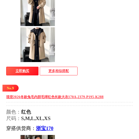
立即购买
更多相似搭配
No.9
现货2026冬款兔毛内胆毛球红色长款大衣170A-2379-P195-K288
颜色：
红色
尺码：
S,M,L,XL,XS
穿搭供货商：
浙宝170