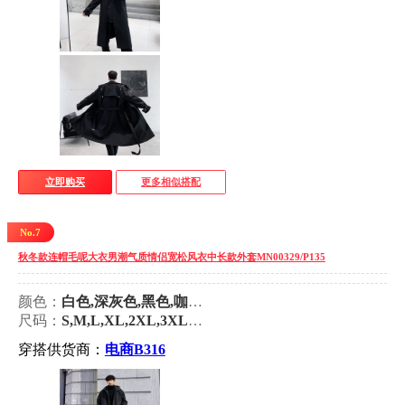
立即购买
更多相似搭配
No.7
秋冬款连帽毛呢大衣男潮气质情侣宽松风衣中长款外套MN00329/P135
颜色：
白色,深灰色,黑色,咖啡色,黑色 加棉款,白色 加棉款,深灰色 加棉款,咖啡色 加棉款
尺码：
S,M,L,XL,2XL,3XL,4XL,5XL
穿搭供货商：
电商B316