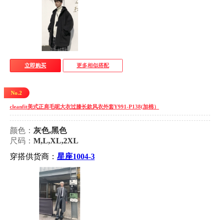
立即购买
更多相似搭配
No.2
cleanfit美式正肩毛呢大衣过膝长款风衣外套Y991-P138(加棉）
颜色：
灰色,黑色
尺码：
M,L,XL,2XL
穿搭供货商：
星座1004-3