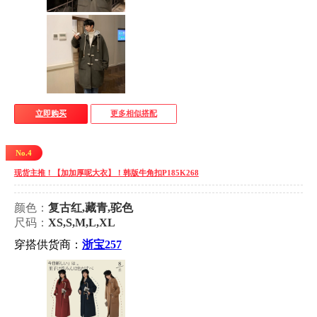
立即购买
更多相似搭配
No.4
现货主推！【加加厚呢大衣】！韩版牛角扣P185K268
颜色：
复古红,藏青,驼色
尺码：
XS,S,M,L,XL
穿搭供货商：
浙宝257