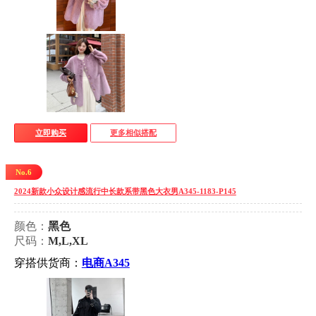
立即购买
更多相似搭配
No.6
2024新款小众设计感流行中长款系带黑色大衣男A345-1183-P145
颜色：
黑色
尺码：
M,L,XL
穿搭供货商：
电商A345