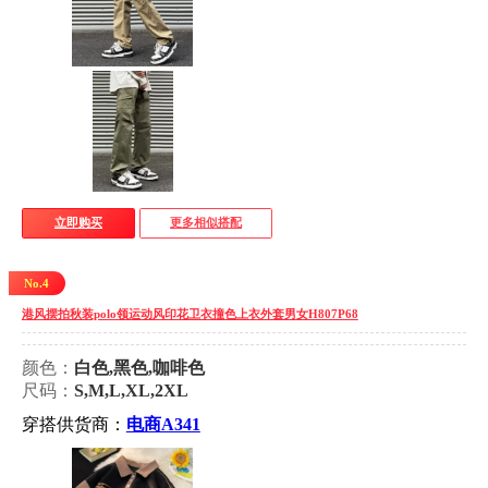
立即购买
更多相似搭配
No.4
港风摆拍秋装polo领运动风印花卫衣撞色上衣外套男女H807P68
颜色：
白色,黑色,咖啡色
尺码：
S,M,L,XL,2XL
穿搭供货商：
电商A341