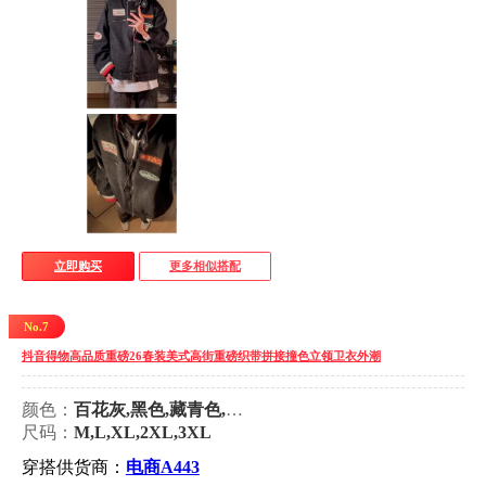
立即购买
更多相似搭配
No.7
抖音得物高品质重磅26春装美式高街重磅织带拼接撞色立领卫衣外潮
颜色：
百花灰,黑色,藏青色,百花灰（加绒）,黑色（加绒）,藏青（加绒）
尺码：
M,L,XL,2XL,3XL
穿搭供货商：
电商A443