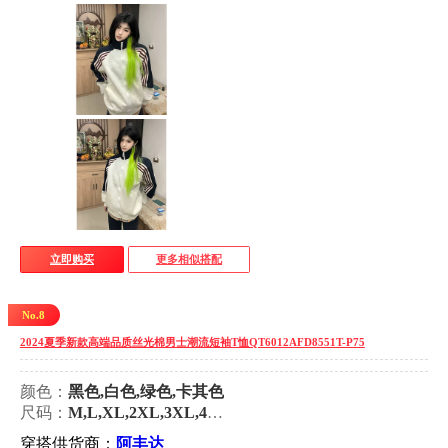
立即购买
更多相似搭配
No.8
2024夏季新款高端品质丝光棉男士潮流短袖T恤QT6012AFD8551T-P75
颜色：
黑色,白色,绿色,卡其色
尺码：
M,L,XL,2XL,3XL,4XL,5XL
穿搭供货商：
阿丰达