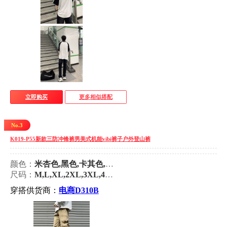
立即购买
更多相似搭配
No.3
K019-P55新款三防冲锋裤男美式机能vibi裤子户外登山裤
颜色：
米杏色,黑色,卡其色,军绿色
尺码：
M,L,XL,2XL,3XL,4XL,5XL
穿搭供货商：
电商D310B