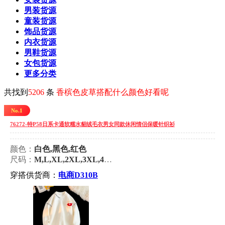
男装货源
童装货源
饰品货源
内衣货源
男鞋货源
女包货源
更多分类
共找到
5206
条
香槟色皮草搭配什么颜色好看呢
No.1
76272-特P58日系卡通软糯水貂绒毛衣男女同款休闲情侣保暖针织衫
颜色：
白色,黑色,红色
尺码：
M,L,XL,2XL,3XL,4XL
穿搭供货商：
电商D310B