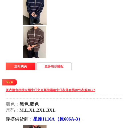
立即购买
更多相似搭配
No.6
复古撞色拼接立领牛仔夹克高街嘻哈牛仔衣外套男帅气衣服JK22
颜色：
黑色,蓝色
尺码：
M,L,XL,2XL,3XL
穿搭供货商：
星座1116A（原606A-3）