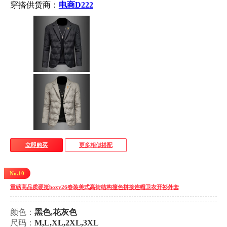
穿搭供货商：
电商D222
立即购买
更多相似搭配
No.10
重磅高品质硬挺boxy26春装美式高街结构撞色拼接连帽卫衣开衫外套
颜色：
黑色,花灰色
尺码：
M,L,XL,2XL,3XL