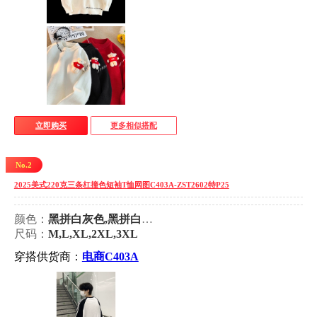
立即购买
更多相似搭配
No.2
2025美式220克三条杠撞色短袖T恤网图C403A-ZST2602特P25
颜色：
黑拼白灰色,黑拼白色,黑拼粉色,奶蓝拼杏色,花灰拼藏青色,黄拼藏青色
尺码：
M,L,XL,2XL,3XL
穿搭供货商：
电商C403A