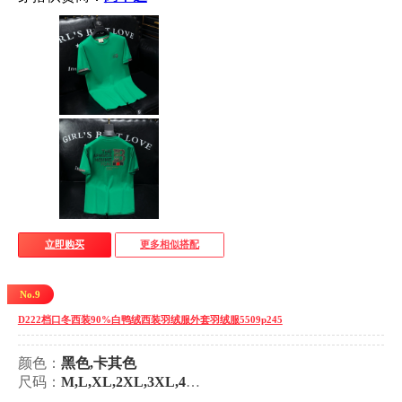
立即购买
更多相似搭配
No.9
D222档口冬西装90%白鸭绒西装羽绒服外套羽绒服5509p245
颜色：
黑色,卡其色
尺码：
M,L,XL,2XL,3XL,4XL