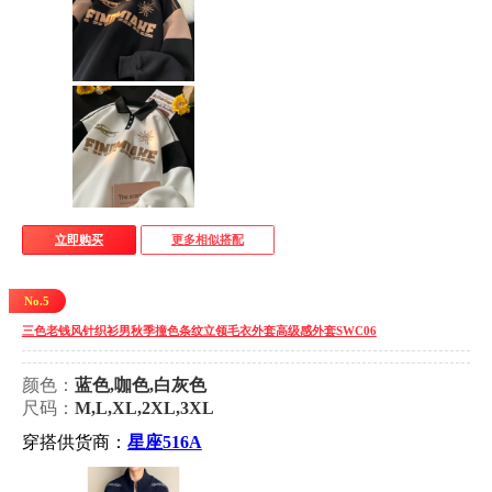
立即购买
更多相似搭配
No.5
三色老钱风针织衫男秋季撞色条纹立领毛衣外套高级感外套SWC06
颜色：
蓝色,咖色,白灰色
尺码：
M,L,XL,2XL,3XL
穿搭供货商：
星座516A