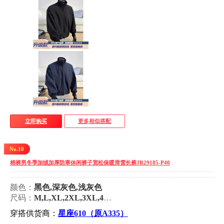
立即购买
更多相似搭配
No.10
棉裤男冬季加绒加厚防寒休闲裤子宽松保暖滑雪长裤JR29185-P40
颜色：
黑色,深灰色,浅灰色
尺码：
M,L,XL,2XL,3XL,4XL
穿搭供货商：
星座610（原A335）