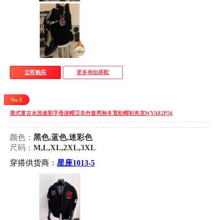
立即购买
更多相似搭配
No.3
美式复古水洗迷彩字母连帽卫衣外套男秋冬宽松帽衫夹克WYA82P56
颜色：
黑色,蓝色,迷彩色
尺码：
M,L,XL,2XL,3XL
穿搭供货商：
星座1013-5