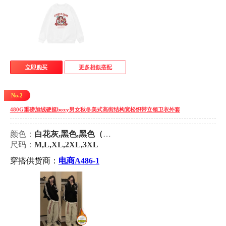
立即购买
更多相似搭配
No.2
480G重磅加绒硬挺boxy男女秋冬美式高街结构宽松织带立领卫衣外套
颜色：
白花灰,黑色,黑色（加绒）,白花灰（加绒）,加绒版本货号CM29JR
尺码：
M,L,XL,2XL,3XL
穿搭供货商：
电商A486-1