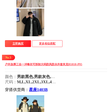
立即购买
更多相似搭配
No.5
户外加厚三合一冲锋衣可拆卸大码防风防水外套夹克H1818-P95
颜色：
男款黑色,男款灰色,男款蓝色,男款象牙白,男款卡其,女款粉色,女款紫色,女款豆绿,女款白粉,女款黄色,女款象牙白
尺码：
M,L,XL,2XL,3XL,4XL,5XL,6XL,S
穿搭供货商：
星座1403B