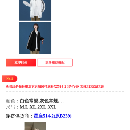
立即购买
更多相似搭配
No.8
鱼骨纹斜领拉链卫衣男加绒打底衫XZ514-2-HWY69-常规P23加绒P28
颜色：
白色常规,灰色常规,黑色常规,白色加绒,灰色加绒,黑色加绒
尺码：
M,L,XL,2XL,3XL
穿搭供货商：
星座514-2(原B239)