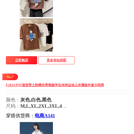
立即购买
更多相似搭配
No.7
F2031/P45现货男士防晒衣男韩版学生休闲运动上衣薄款外套大码男
颜色：
灰色,白色,黑色
尺码：
M,L,XL,2XL,3XL,4XL,5XL
穿搭供货商：
电商A141