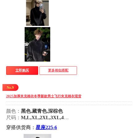
立即购买
更多相似搭配
No.9
2025加厚夹克棉衣冬季新款男士飞行夹克棉衣现货
颜色：
黑色,藏青色,深棕色
尺码：
M,L,XL,2XL,3XL,4XL,5XL
穿搭供货商：
星座225-6