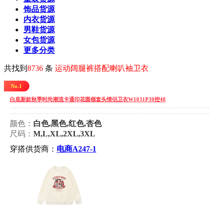
饰品货源
内衣货源
男鞋货源
女包货源
更多分类
共找到
8736
条
运动阔腿裤搭配喇叭袖卫衣
No.1
白底新款秋季时尚潮流卡通印花圆领套头情侣卫衣W1031P30控48
颜色：
白色,黑色,红色,杏色
尺码：
M,L,XL,2XL,3XL
穿搭供货商：
电商A247-1