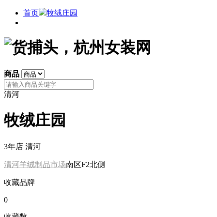
首页
牧绒庄园
商品
清河
牧绒庄园
3年店
清河
清河羊绒制品市场
南区F2北侧
收藏品牌
0
收藏数