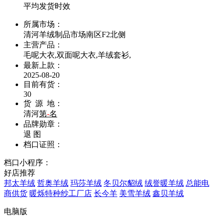
平均发货时效
所属市场：
清河羊绒制品市场南区F2北侧
主营产品：
毛呢大衣,双面呢大衣,羊绒套衫,
最新上款：
2025-08-20
目前有货：
30
货 源 地：
清河
第
-
名
品牌勋章：
退
图
档口证照：
档口小程序：
好店推荐
邦太羊绒
哲奥羊绒
玛莎羊绒
冬贝尔貂绒
绒誉暖羊绒
总能电
商供货
暖烁特种纱工厂店
长今羊
美雪羊绒
鑫贝羊绒
电脑版